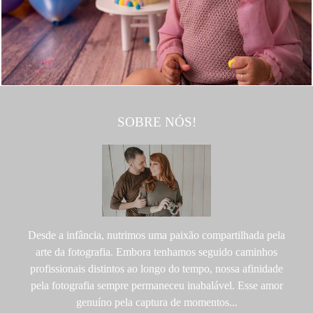
1362
0
SOBRE NÓS!
Desde a infância, nutrimos uma paixão compartilhada pela
arte da fotografia. Embora tenhamos seguido caminhos
profissionais distintos ao longo do tempo, nossa afinidade
pela fotografia sempre permaneceu inabalável. Esse amor
genuíno pela captura de momentos...