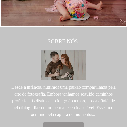
SOBRE NÓS!
Desde a infância, nutrimos uma paixão compartilhada pela
arte da fotografia. Embora tenhamos seguido caminhos
profissionais distintos ao longo do tempo, nossa afinidade
pela fotografia sempre permaneceu inabalável. Esse amor
genuíno pela captura de momentos...