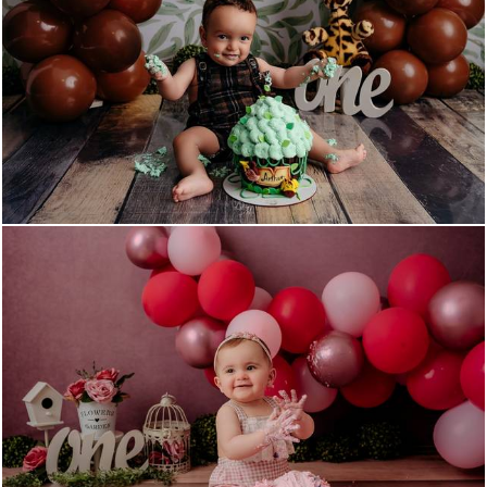
638
0
584
0