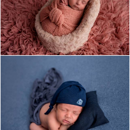
992
0
1273
3