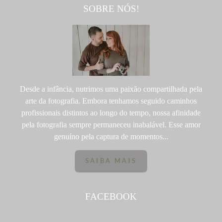
SOBRE NÓS!
Desde a infância, nutrimos uma paixão compartilhada pela
arte da fotografia. Embora tenhamos seguido caminhos
profissionais distintos ao longo do tempo, nossa afinidade
pela fotografia sempre permaneceu inabalável. Esse amor
genuíno pela captura de momentos...
SAIBA MAIS
FACEBOOK