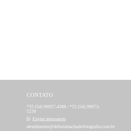
CONTATO
*55 (54) 99957-4388 / *55 (54) 99973-
5239
Enviar mensagem
atendimento@deboramachadofotografia.com.br