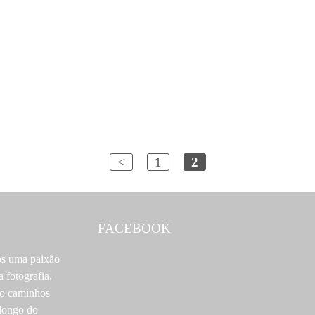
<
1
2
FACEBOOK
os uma paixão
a fotografia.
o caminhos
 longo do